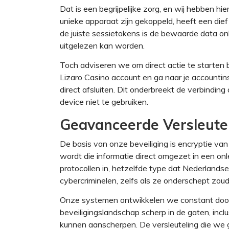
Dat is een begrijpelijke zorg, en wij hebben
unieke apparaat zijn gekoppeld, heeft een dief
de juiste sessietokens is de bewaarde data o
uitgelezen kan worden.
Toch adviseren we om direct actie te starten bi
Lizaro Casino account en ga naar je accountins
direct afsluiten. Dit onderbreekt de verbindi
device niet te gebruiken.
Geavanceerde Versleuteli
De basis van onze beveiliging is encryptie van 
wordt die informatie direct omgezet in een onl
protocollen in, hetzelfde type dat Nederlandse
cybercriminelen, zelfs als ze onderschept zo
Onze systemen ontwikkelen we constant door 
beveiligingslandschap scherp in de gaten, incl
kunnen aanscherpen. De versleuteling die we ge