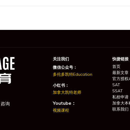
关注我们
快捷链接
首页
微信公众号：
最新文章
多伦多凯特Education
官方授权
SAT
小红书：
SSAT
加拿大凯特老师
私校申请
Youtube：
加拿大本
速咨询
联系我们
视频课程