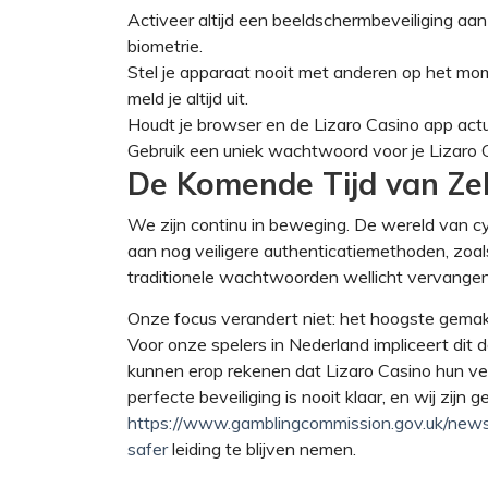
Activeer altijd een beeldschermbeveiliging aa
biometrie.
Stel je apparaat nooit met anderen op het mom
meld je altijd uit.
Houdt je browser en de Lizaro Casino app actu
Gebruik een uniek wachtwoord voor je Lizaro Ca
De Komende Tijd van Zek
We zijn continu in beweging. De wereld van cy
aan nog veiligere authenticatiemethoden, zo
traditionele wachtwoorden wellicht vervangen
Onze focus verandert niet: het hoogste gemak 
Voor onze spelers in Nederland impliceert dit 
kunnen erop rekenen dat Lizaro Casino hun vei
perfecte beveiliging is nooit klaar, en wij zijn
https://www.gamblingcommission.gov.uk/news/a
safer
leiding te blijven nemen.