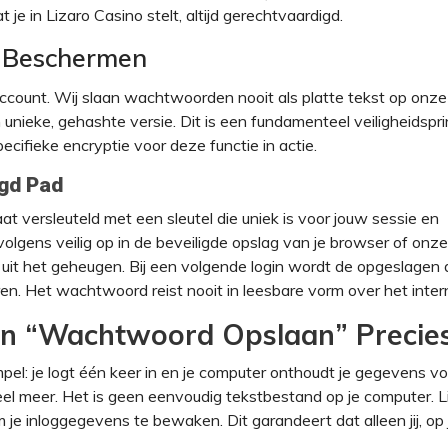
 je in Lizaro Casino stelt, altijd gerechtvaardigd.
 Beschermen
account. Wij slaan wachtwoorden nooit als platte tekst op onze
nieke, gehashte versie. Dit is een fundamenteel veiligheidspri
cifieke encryptie voor deze functie in actie.
igd Pad
t versleuteld met een sleutel die uniek is voor jouw sessie en
volgens veilig op in de beveiligde opslag van je browser of onze
n uit het geheugen. Bij een volgende login wordt de opgeslagen
ren. Het wachtwoord reist nooit in leesbare vorm over het inter
en “Wachtwoord Opslaan” Precie
pel: je logt één keer in en je computer onthoudt je gegevens vo
eel meer. Het is geen eenvoudig tekstbestand op je computer. L
je inloggegevens te bewaken. Dit garandeert dat alleen jij, op 