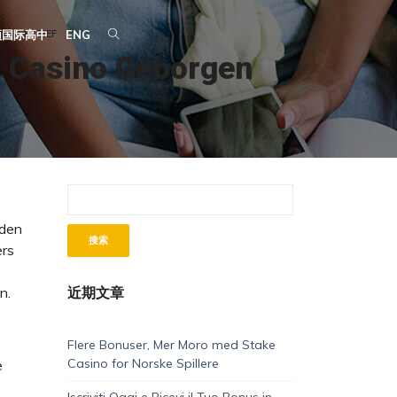
ERSPECTIEF
顿国际高中
ENG
o Casino Geborgen
eden
ers
n.
近期文章
Flere Bonuser, Mer Moro med Stake
Casino for Norske Spillere
e