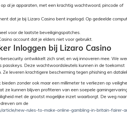
n op al je apparaten, met een krachtig wachtwoord, pincode of
ent dat je bij Lizaro Casino bent ingelogd. Op gedeelde compu
eel voor de laatste beveiligingspatches.
sino account dat je elders niet voor gebruikt.
er Inloggen bij Lizaro Casino
bersecurity ontwikkelt zich snel, en wij innoveren mee. We we
als passkeys. Deze wachtwoordsleutels kunnen in de toekomst
. Ze leveren krachtigere bescherming tegen phishing en datale
bieden zonder ook maar een millimeter te verliezen op veilighe
dat ze kunnen blijven profiteren van een soepele gamingervarin
ligheid met de grootst mogelijke inzet waarborgt. De weg naar
 gedreven om de
rticle/new-rules-to-make-online-gambling-in-britain-fairer-a