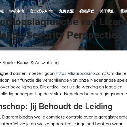
E VAN LIZARO CASINO GEBORGEN OPTREEDT: EEN NEDERLANDS SECURITY P
程
学校申请
官方授权AP®
免费资源
视频课程
关于我们
霍
rdopslagfunctie van Lizar
lands Security Perspectief
iligheid samen moeten gaan
https://llizarocasino.com/
. Om die r
aan, een functie die verschillende van onze Nederlandse spel
ver beveiliging op. Dit artikel legt uit de werking en laat zien
volledig aangepast op de strikte Nederlandse beveiligingsnorme
schap: Jij Behoudt de Leiding
jk. Daarom bieden we je complete controle over je geregistreerd
untprofiel zie je op welke apparaten je ingelogd bent en waar