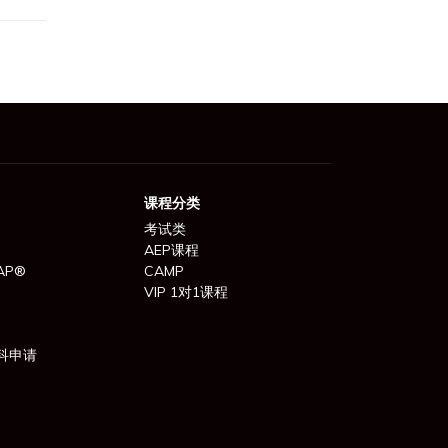
课程分类
考试类
AEP课程
AP®
CAMP
VIP 1对1课程
科申请