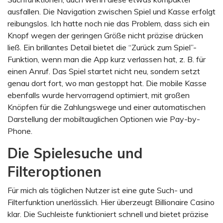
ausfallen. Die Navigation zwischen Spiel und Kasse erfolgt
reibungslos. Ich hatte noch nie das Problem, dass sich ein
Knopf wegen der geringen Größe nicht präzise drücken
ließ. Ein brillantes Detail bietet die “Zurück zum Spiel”-
Funktion, wenn man die App kurz verlassen hat, z. B. für
einen Anruf. Das Spiel startet nicht neu, sondern setzt
genau dort fort, wo man gestoppt hat. Die mobile Kasse
ebenfalls wurde hervorragend optimiert, mit großen
Knöpfen für die Zahlungswege und einer automatischen
Darstellung der mobiltauglichen Optionen wie Pay-by-
Phone.
Die Spielesuche und
Filteroptionen
Für mich als täglichen Nutzer ist eine gute Such- und
Filterfunktion unerlässlich. Hier überzeugt Billionaire Casino
klar. Die Suchleiste funktioniert schnell und bietet präzise