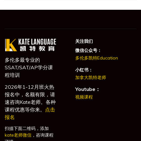
关注我们
微信公众号：
多伦多凯特Education
多伦多最专业的
SSAT/SAT/AP学分课
小红书：
程培训
加拿大凯特老师
2026年1-12月班火热
Youtube：
报名中，名额有限，请
视频课程
速咨询Kate老师。各种
课程优惠等你来。
点击
报名
扫描下面二维码，添加
kate老师微信
，咨询课程