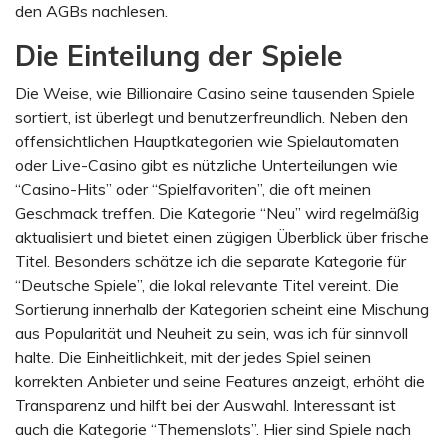
den AGBs nachlesen.
Die Einteilung der Spiele
Die Weise, wie Billionaire Casino seine tausenden Spiele
sortiert, ist überlegt und benutzerfreundlich. Neben den
offensichtlichen Hauptkategorien wie Spielautomaten
oder Live-Casino gibt es nützliche Unterteilungen wie
“Casino-Hits” oder “Spielfavoriten”, die oft meinen
Geschmack treffen. Die Kategorie “Neu” wird regelmäßig
aktualisiert und bietet einen zügigen Überblick über frische
Titel. Besonders schätze ich die separate Kategorie für
“Deutsche Spiele”, die lokal relevante Titel vereint. Die
Sortierung innerhalb der Kategorien scheint eine Mischung
aus Popularität und Neuheit zu sein, was ich für sinnvoll
halte. Die Einheitlichkeit, mit der jedes Spiel seinen
korrekten Anbieter und seine Features anzeigt, erhöht die
Transparenz und hilft bei der Auswahl. Interessant ist
auch die Kategorie “Themenslots”. Hier sind Spiele nach