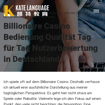
HOME
未分类
BILLIONAIRE CASINO BEDIENUNG QUALITÄT TAG FÜR TAG
NUTZERBEWERTUNG IN DEUTSCHLAND
Billionaire Casino
Bedienung Qualität Tag
für Tag Nutzerbewertung
in Deutschland
Ich spiele oft auf dem Billionaire Casino. Deshalb verfasse
ich aktuell eine ausführliche Darstellung aus meiner
tagtäglichen Perspektive. Es geht hier nicht etwa um
Spiele oder Rabatte. Vielmehr lege ich den Fokus auf einen
Punkt, den viele nicht beachten: die Navigation. Eine