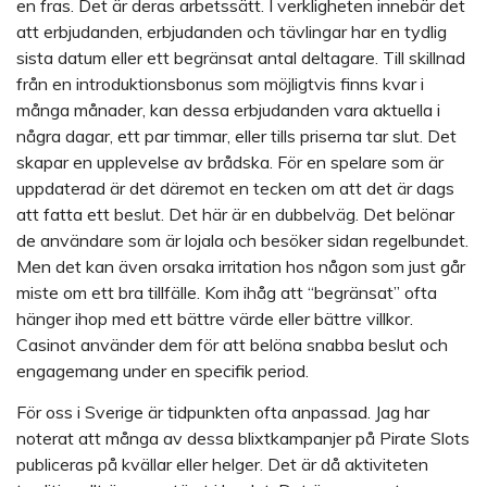
en fras. Det är deras arbetssätt. I verkligheten innebär det
att erbjudanden, erbjudanden och tävlingar har en tydlig
sista datum eller ett begränsat antal deltagare. Till skillnad
från en introduktionsbonus som möjligtvis finns kvar i
många månader, kan dessa erbjudanden vara aktuella i
några dagar, ett par timmar, eller tills priserna tar slut. Det
skapar en upplevelse av brådska. För en spelare som är
uppdaterad är det däremot en tecken om att det är dags
att fatta ett beslut. Det här är en dubbelväg. Det belönar
de användare som är lojala och besöker sidan regelbundet.
Men det kan även orsaka irritation hos någon som just går
miste om ett bra tillfälle. Kom ihåg att “begränsat” ofta
hänger ihop med ett bättre värde eller bättre villkor.
Casinot använder dem för att belöna snabba beslut och
engagemang under en specifik period.
För oss i Sverige är tidpunkten ofta anpassad. Jag har
noterat att många av dessa blixtkampanjer på Pirate Slots
publiceras på kvällar eller helger. Det är då aktiviteten