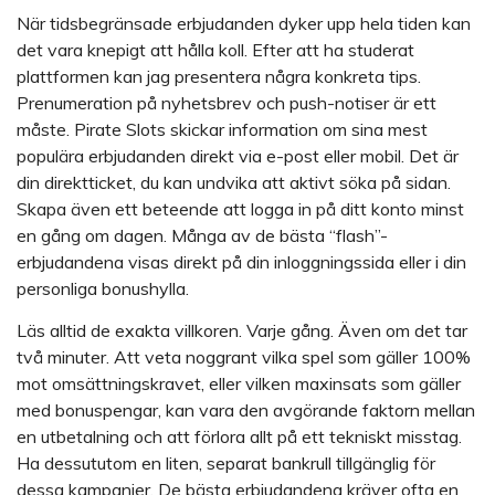
När tidsbegränsade erbjudanden dyker upp hela tiden kan
det vara knepigt att hålla koll. Efter att ha studerat
plattformen kan jag presentera några konkreta tips.
Prenumeration på nyhetsbrev och push-notiser är ett
måste. Pirate Slots skickar information om sina mest
populära erbjudanden direkt via e-post eller mobil. Det är
din direktticket, du kan undvika att aktivt söka på sidan.
Skapa även ett beteende att logga in på ditt konto minst
en gång om dagen. Många av de bästa “flash”-
erbjudandena visas direkt på din inloggningssida eller i din
personliga bonushylla.
Läs alltid de exakta villkoren. Varje gång. Även om det tar
två minuter. Att veta noggrant vilka spel som gäller 100%
mot omsättningskravet, eller vilken maxinsats som gäller
med bonuspengar, kan vara den avgörande faktorn mellan
en utbetalning och att förlora allt på ett tekniskt misstag.
Ha dessututom en liten, separat bankrull tillgänglig för
dessa kampanjer. De bästa erbjudandena kräver ofta en