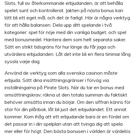
Slots, full av återkommande erbjudanden, är att behålla
spelet sunt och kontrollerat. Jakten på nästa bonus kan
lätt bli ett eget mål, och det är farligt. Här är några verktyg
för att hålla balansen. Dela upp ditt spelande i två
kategorier: spel för nöje med din vanliga budget, och spel
med bonusmedel. Hantera dem som helt separata saker.
Sätt en strikt tidsgräns för hur länge du får jaga och
utvärdera erbjudanden. Låt det inte bli en flera timmar lång
syssla varje dag.
Använd de verktyg som alla svenska casinon måste
erbjuda. Sätt dina insättningsgränser i förväg via
inställningarna på Pirate Slots. När du tar en bonus med
omsättningskrav, räkna ut den totala summan du faktiskt
behöver omsätta innan du börjar. Om den siffran känns för
stor för din plånbok, låt bli just det erbjudandet. Ett annat
kommer. Kom ihåg att ett erbjudande bara är en fördel om
det passar in i din spelplan utan att tvinga dig att spela
mer eller för högt. Den bästa bonusen i världen är värdelös