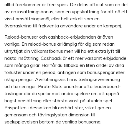
alltid förekommer är free spins. De delas ofta ut som en del
av en insättningsbonus, som en uppskattning för att nå ett
visst omsättningsmål, eller helt enkelt som en
överraskning till frekventa användare under en kampanj.
Reload-bonusar och cashback-erbjudanden är även
vanliga. En reload-bonus är lämplig för dig som redan
utnyttjat din välkomstbonus men vill ha ett extra lyft till
nästa insättning. Cashback är ett mer varsamt erbjudande
som många gillar. Här får du tillbaka en liten andel av dina
förluster under en period, antingen som bonuspengar eller
riktiga pengar. Avslutningsvis finns tävlingsevenemang
och turneringar. Pirate Slots anordnar ofta leaderboard-
tävlingar där du spelar mot andra spelare om att uppnå
högst omsättning eller största vinst på utvalda spel.
Prispotten i dessa kan bli oerhört stor, vilket ger en
gemensam och tävlingslysten dimension till
spelupplevelsen bortom de vanliga bonusarna.