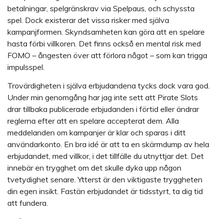
betalningar, spelgränskrav via Spelpaus, och schyssta
spel. Dock existerar det vissa risker med själva
kampanjformen. Skyndsamheten kan göra att en spelare
hasta förbi villkoren. Det finns också en mental risk med
FOMO – ångesten över att förlora något – som kan trigga
impulsspel.
Trovärdigheten i själva erbjudandena tycks dock vara god.
Under min genomgång har jag inte sett att Pirate Slots
drar tillbaka publicerade erbjudanden i förtid eller ändrar
reglerna efter att en spelare accepterat dem. Alla
meddelanden om kampanjer är klar och sparas i ditt
användarkonto. En bra idé är att ta en skärmdump av hela
erbjudandet, med villkor, i det tillfälle du utnyttjar det. Det
innebär en trygghet om det skulle dyka upp någon
tvetydighet senare. Ytterst är den viktigaste tryggheten
din egen insikt. Fastän erbjudandet är tidsstyrt, ta dig tid
att fundera.