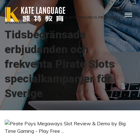
HOME
TIDSBEGRÄNSADE ERBJUDANDEN OCH FREKVENTA PIRATE SLOTS
SPECIALKAMPANJER FÖR SVERIGE
Tidsbegränsade
erbjudanden och
frekventa Pirate Slots
specialkampanjer för
Sverige