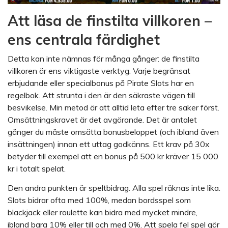
Att läsa de finstilta villkoren –
ens centrala färdighet
Detta kan inte nämnas för många gånger: de finstilta
villkoren är ens viktigaste verktyg. Varje begränsat
erbjudande eller specialbonus på Pirate Slots har en
regelbok. Att strunta i den är den säkraste vägen till
besvikelse. Min metod är att alltid leta efter tre saker först.
Omsättningskravet är det avgörande. Det är antalet
gånger du måste omsätta bonusbeloppet (och ibland även
insättningen) innan ett uttag godkänns. Ett krav på 30x
betyder till exempel att en bonus på 500 kr kräver 15 000
kr i totalt spelat.
Den andra punkten är speltbidrag. Alla spel räknas inte lika.
Slots bidrar ofta med 100%, medan bordsspel som
blackjack eller roulette kan bidra med mycket mindre,
ibland bara 10% eller till och med 0%. Att spela fel spel gör