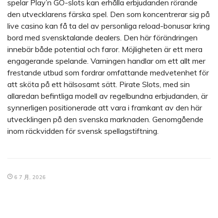
spelar Play’n GO-slots kan erhålla erbjudanden rörande
den utvecklarens färska spel. Den som koncentrerar sig på
live casino kan få ta del av personliga reload-bonusar kring
bord med svensktalande dealers. Den här förändringen
innebär både potential och faror. Möjligheten är ett mera
engagerande spelande. Varningen handlar om ett allt mer
frestande utbud som fordrar omfattande medvetenhet för
att sköta på ett hälsosamt sätt. Pirate Slots, med sin
allaredan befintliga modell av regelbundna erbjudanden, är
synnerligen positionerade att vara i framkant av den här
utvecklingen på den svenska marknaden. Genomgående
inom räckvidden för svensk spellagstiftning.
6 7 月, 2026