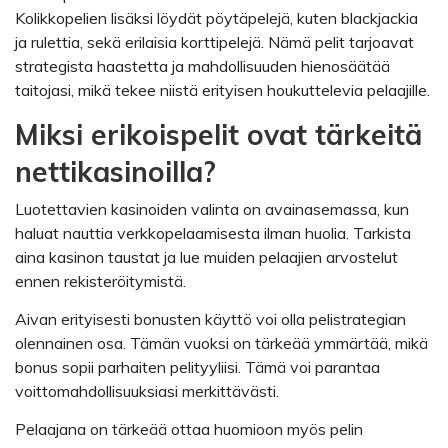
Kolikkopelien lisäksi löydät pöytäpelejä, kuten blackjackia
ja rulettia, sekä erilaisia korttipelejä. Nämä pelit tarjoavat
strategista haastetta ja mahdollisuuden hienosäätää
taitojasi, mikä tekee niistä erityisen houkuttelevia pelaajille.
Miksi erikoispelit ovat tärkeitä
nettikasinoilla?
Luotettavien kasinoiden valinta on avainasemassa, kun
haluat nauttia verkkopelaamisesta ilman huolia. Tarkista
aina kasinon taustat ja lue muiden pelaajien arvostelut
ennen rekisteröitymistä.
Aivan erityisesti bonusten käyttö voi olla pelistrategian
olennainen osa. Tämän vuoksi on tärkeää ymmärtää, mikä
bonus sopii parhaiten pelityyliisi. Tämä voi parantaa
voittomahdollisuuksiasi merkittävästi.
Pelaajana on tärkeää ottaa huomioon myös pelin