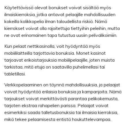
Käytettävissä olevat bonukset voivat sisältää myös
ilmaiskierroksia, jotka antavat pelaajille mahdollisuuden
kokeilla kolikkopelia ilman taloudellista riskiä. Nämä
kierrokset voivat olla rajoitettuja tiettyihin peleihin, mutta
ne ovat erinomainen tapa tutustua uusiin pelivalikoimiin.
Kun pelaat nettikasinolla, voit hyödyntää myös
mobiililaitteilla tarjottavia bonuksia. Monet kasinot
tarjoavat erikoistarjouksia mobiilipelaajille, joten muista
tarkistaa, mitä etuja on saatavilla puhelimellasi tai
tabletillasi.
Verkkopelaaminen on täynnä mahdollisuuksia, ja pelaajat
voivat hyödyntää erilaisia bonuksia ja kampanjoita. Nämä
tarjoukset voivat merkittävästi parantaa pelikokemusta,
tarjoten ekstraa rahapelien parissa. Pelaajat voivat
esimerkiksi saada talletusbonuksia tai ilmaisia kierroksia,
mikä tekee pelaamisesta entistä houkuttelevampaa.