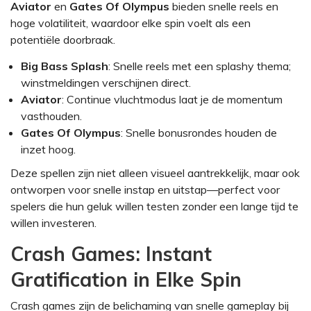
Aviator
en
Gates Of Olympus
bieden snelle reels en
hoge volatiliteit, waardoor elke spin voelt als een
potentiële doorbraak.
Big Bass Splash
: Snelle reels met een splashy thema;
winstmeldingen verschijnen direct.
Aviator
: Continue vluchtmodus laat je de momentum
vasthouden.
Gates Of Olympus
: Snelle bonusrondes houden de
inzet hoog.
Deze spellen zijn niet alleen visueel aantrekkelijk, maar ook
ontworpen voor snelle instap en uitstap—perfect voor
spelers die hun geluk willen testen zonder een lange tijd te
willen investeren.
Crash Games: Instant
Gratification in Elke Spin
Crash games zijn de belichaming van snelle gameplay bij