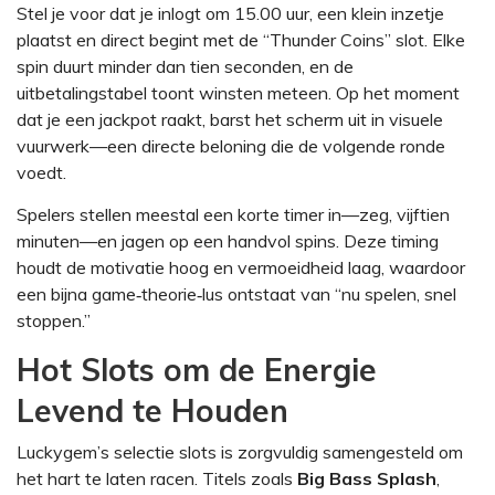
Stel je voor dat je inlogt om 15.00 uur, een klein inzetje
plaatst en direct begint met de “Thunder Coins” slot. Elke
spin duurt minder dan tien seconden, en de
uitbetalingstabel toont winsten meteen. Op het moment
dat je een jackpot raakt, barst het scherm uit in visuele
vuurwerk—een directe beloning die de volgende ronde
voedt.
Spelers stellen meestal een korte timer in—zeg, vijftien
minuten—en jagen op een handvol spins. Deze timing
houdt de motivatie hoog en vermoeidheid laag, waardoor
een bijna game‑theorie‑lus ontstaat van “nu spelen, snel
stoppen.”
Hot Slots om de Energie
Levend te Houden
Luckygem’s selectie slots is zorgvuldig samengesteld om
het hart te laten racen. Titels zoals
Big Bass Splash
,