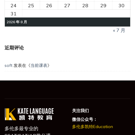
24
25
26
27
28
29
30
31
2026 年 8 月
« 7 月
近期评论
soft
发表在《
当前课表
》
关注我们
微信公众号：
多伦多凯特Education
多伦多最专业的