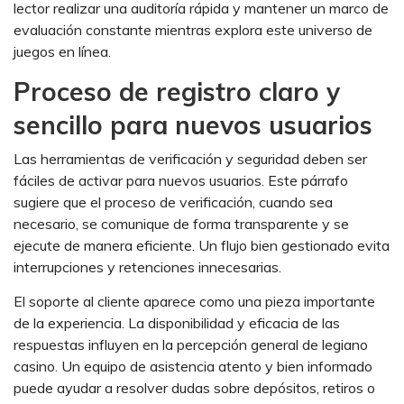
lector realizar una auditoría rápida y mantener un marco de
evaluación constante mientras explora este universo de
juegos en línea.
Proceso de registro claro y
sencillo para nuevos usuarios
Las herramientas de verificación y seguridad deben ser
fáciles de activar para nuevos usuarios. Este párrafo
sugiere que el proceso de verificación, cuando sea
necesario, se comunique de forma transparente y se
ejecute de manera eficiente. Un flujo bien gestionado evita
interrupciones y retenciones innecesarias.
El soporte al cliente aparece como una pieza importante
de la experiencia. La disponibilidad y eficacia de las
respuestas influyen en la percepción general de legiano
casino. Un equipo de asistencia atento y bien informado
puede ayudar a resolver dudas sobre depósitos, retiros o