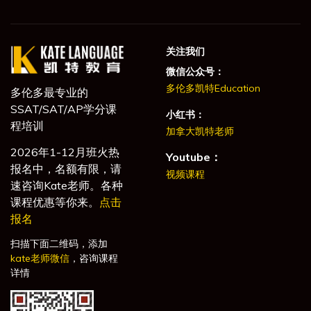
关注我们
微信公众号：
多伦多凯特Education
多伦多最专业的
SSAT/SAT/AP学分课
小红书：
程培训
加拿大凯特老师
2026年1-12月班火热
Youtube：
报名中，名额有限，请
视频课程
速咨询Kate老师。各种
课程优惠等你来。
点击
报名
扫描下面二维码，添加
kate老师微信
，咨询课程
详情