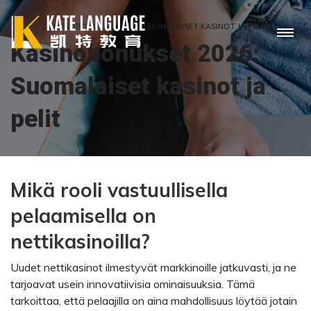
HOME
KASINOBONUKSET 2026: SUOMALAISET KASINOT JA PELIT
Kasinobonukset 2026:
Suomalaiset kasinot ja
pelit
Mikä rooli vastuullisella
pelaamisella on
nettikasinoilla?
Uudet nettikasinot ilmestyvät markkinoille jatkuvasti, ja ne
tarjoavat usein innovatiivisia ominaisuuksia. Tämä
tarkoittaa, että pelaajilla on aina mahdollisuus löytää jotain