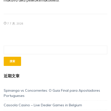
mukava alku pelikokemuksellesi.
7 7 月, 2026
近期文章
Spinanga vs Concorrentes: O Guia Final para Apostadores
Portugueses
Casoola Casino – Live Dealer Games in Belgium