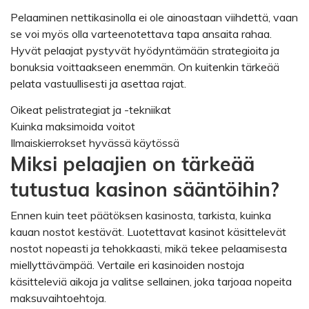
Pelaaminen nettikasinolla ei ole ainoastaan viihdettä, vaan
se voi myös olla varteenotettava tapa ansaita rahaa.
Hyvät pelaajat pystyvät hyödyntämään strategioita ja
bonuksia voittaakseen enemmän. On kuitenkin tärkeää
pelata vastuullisesti ja asettaa rajat.
Oikeat pelistrategiat ja -tekniikat
Kuinka maksimoida voitot
Ilmaiskierrokset hyvässä käytössä
Miksi pelaajien on tärkeää
tutustua kasinon sääntöihin?
Ennen kuin teet päätöksen kasinosta, tarkista, kuinka
kauan nostot kestävät. Luotettavat kasinot käsittelevät
nostot nopeasti ja tehokkaasti, mikä tekee pelaamisesta
miellyttävämpää. Vertaile eri kasinoiden nostoja
käsitteleviä aikoja ja valitse sellainen, joka tarjoaa nopeita
maksuvaihtoehtoja.