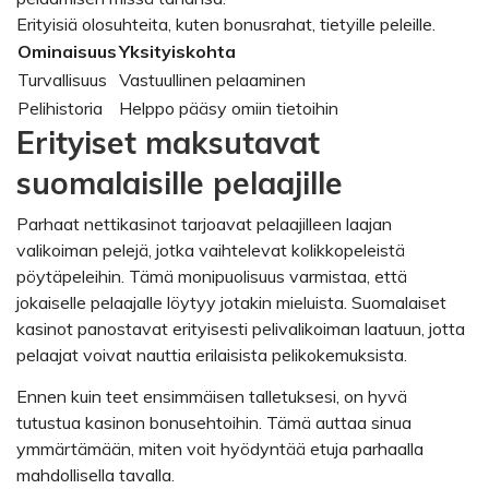
Erityisiä olosuhteita, kuten bonusrahat, tietyille peleille.
Ominaisuus
Yksityiskohta
Turvallisuus
Vastuullinen pelaaminen
Pelihistoria
Helppo pääsy omiin tietoihin
Erityiset maksutavat
suomalaisille pelaajille
Parhaat nettikasinot tarjoavat pelaajilleen laajan
valikoiman pelejä, jotka vaihtelevat kolikkopeleistä
pöytäpeleihin. Tämä monipuolisuus varmistaa, että
jokaiselle pelaajalle löytyy jotakin mieluista. Suomalaiset
kasinot panostavat erityisesti pelivalikoiman laatuun, jotta
pelaajat voivat nauttia erilaisista pelikokemuksista.
Ennen kuin teet ensimmäisen talletuksesi, on hyvä
tutustua kasinon bonusehtoihin. Tämä auttaa sinua
ymmärtämään, miten voit hyödyntää etuja parhaalla
mahdollisella tavalla.