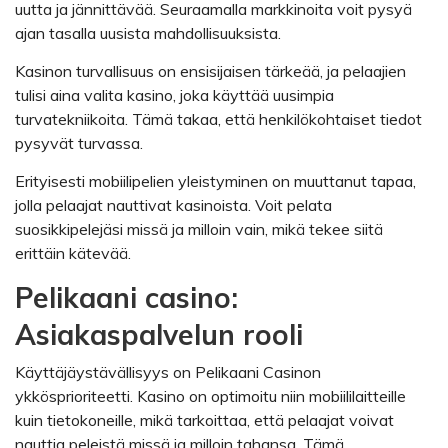
uutta ja jännittävää. Seuraamalla markkinoita voit pysyä
ajan tasalla uusista mahdollisuuksista.
Kasinon turvallisuus on ensisijaisen tärkeää, ja pelaajien
tulisi aina valita kasino, joka käyttää uusimpia
turvatekniikoita. Tämä takaa, että henkilökohtaiset tiedot
pysyvät turvassa.
Erityisesti mobiilipelien yleistyminen on muuttanut tapaa,
jolla pelaajat nauttivat kasinoista. Voit pelata
suosikkipelejäsi missä ja milloin vain, mikä tekee siitä
erittäin kätevää.
Pelikaani casino:
Asiakaspalvelun rooli
Käyttäjäystävällisyys on Pelikaani Casinon
ykkösprioriteetti. Kasino on optimoitu niin mobiililaitteille
kuin tietokoneille, mikä tarkoittaa, että pelaajat voivat
nauttia peleistä missä ja milloin tahansa. Tämä