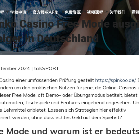
USGIEBIG GETESTET – BEDEUTUNG FÜR EINSTEIGER IN DEUTSCHLAND
程
学校申请
官方授权AP®
免费资源
视频课程
关于我们
霍
inko Casino Free Mode ausgi
eiger in Deutschland
 Casino einer umfassenden Prüfung gestellt
https://spinkoo.de/
.
ondern um den praktischen Nutzen für jene, die Online-Casinos
eser Free Mode, oft Demo- oder Übungsmodus betitelt, bietet 
automaten, Tischspiele und Features eingehend angesehen. U
als Lehrmittel anbietet. Lassen sich Strategien hier effektiv
niert werden, ohne dass echtes Geld auf dem Spiel ist?
ree Mode und warum ist er bedeu