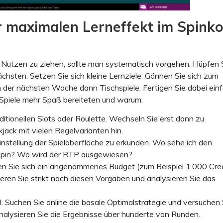
ür maximalen Lerneffekt im Spink
 Nutzen zu ziehen, sollte man systematisch vorgehen. Hüpfen 
nächsten. Setzen Sie sich kleine Lernziele. Gönnen Sie sich zum
n der nächsten Woche dann Tischspiele. Fertigen Sie dabei ein
 Spiele mehr Spaß bereiteten und warum.
ditionellen Slots oder Roulette. Wechseln Sie erst dann zu
jack mit vielen Regelvarianten hin.
nstellung der Spieloberfläche zu erkunden. Wo sehe ich den
-Spin? Wo wird der RTP ausgewiesen?
zen Sie sich ein angenommenes Budget (zum Beispiel 1.000 Cred
gieren Sie strikt nach diesen Vorgaben und analysieren Sie das
l. Suchen Sie online die basale Optimalstrategie und versuchen 
alysieren Sie die Ergebnisse über hunderte von Runden.