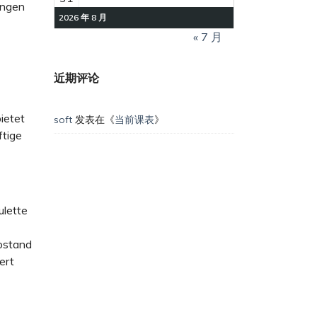
ungen
2026 年 8 月
« 7 月
近期评论
ietet
soft
发表在《
当前课表
》
ftige
ulette
tostand
ert