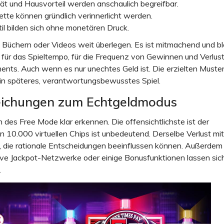
tät und Hausvorteil werden anschaulich begreifbar.
tte können gründlich verinnerlicht werden.
til bilden sich ohne monetären Druck.
 Büchern oder Videos weit überlegen. Es ist mitmachend und bl
für das Spieltempo, für die Frequenz von Gewinnen und Verlust
ents. Auch wenn es nur unechtes Geld ist. Die erzielten Muste
 ein späteres, verantwortungsbewusstes Spiel.
ichungen zum Echtgeldmodus
 des Free Mode klar erkennen. Die offensichtlichste ist der
n 10.000 virtuellen Chips ist unbedeutend. Derselbe Verlust mit
 die rationale Entscheidungen beeinflussen können. Außerdem
ssive Jackpot-Netzwerke oder einige Bonusfunktionen lassen sic
.