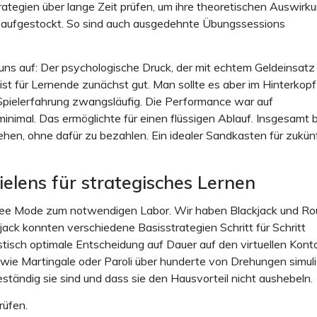
ategien über lange Zeit prüfen, um ihre theoretischen Auswirk
ig aufgestockt. So sind auch ausgedehnte Übungssessions
 uns auf: Der psychologische Druck, der mit echtem Geldeinsatz
s ist für Lernende zunächst gut. Man sollte es aber im Hinterkopf
e Spielerfahrung zwangsläufig. Die Performance war auf
inimal. Das ermöglichte für einen flüssigen Ablauf. Insgesamt b
hen, ohne dafür zu bezahlen. Ein idealer Sandkasten für zukün
elens für strategisches Lernen
 Free Mode zum notwendigen Labor. Wir haben Blackjack und Ro
ack konnten verschiedene Basisstrategien Schritt für Schritt
atistisch optimale Entscheidung auf Dauer auf den virtuellen Kon
ie Martingale oder Paroli über hunderte von Drehungen simuli
ständig sie sind und dass sie den Hausvorteil nicht aushebeln.
rüfen.