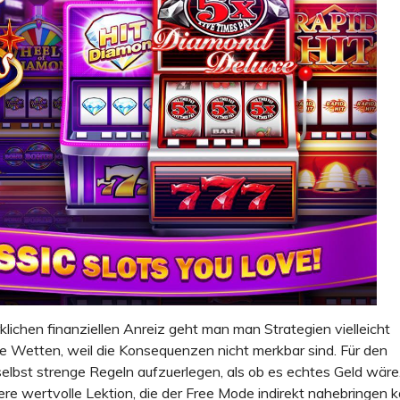
rklichen finanziellen Anreiz geht man man Strategien vielleicht
here Wetten, weil die Konsequenzen nicht merkbar sind. Für den
 selbst strenge Regeln aufzuerlegen, als ob es echtes Geld wäre
itere wertvolle Lektion, die der Free Mode indirekt nahebringen 