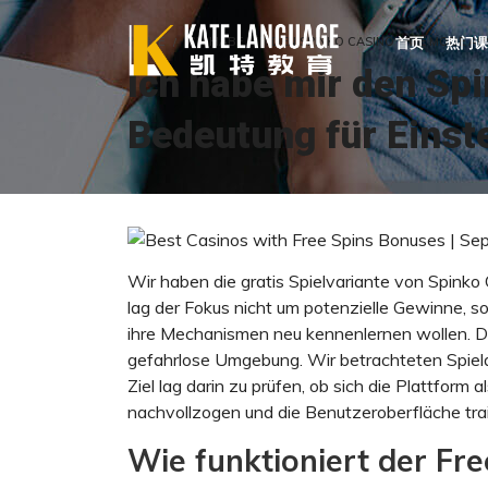
HOME
ICH HABE MIR DEN SPINKO CASINO FREE MODE A
首页
热门课
Ich habe mir den Sp
Bedeutung für Einst
Wir haben die gratis Spielvariante von Spinko
lag der Fokus nicht um potenzielle Gewinne, s
ihre Mechanismen neu kennenlernen wollen. Di
gefahrlose Umgebung. Wir betrachteten Spiel
Ziel lag darin zu prüfen, ob sich die Plattform 
nachvollzogen und die Benutzeroberfläche trai
Wie funktioniert der F