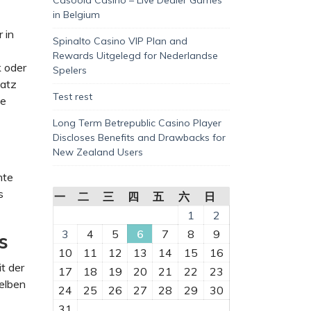
Casoola Casino – Live Dealer Games
in Belgium
 in
Spinalto Casino VIP Plan and
Rewards Uitgelegd for Nederlandse
k oder
Spelers
satz
Test rest
ne
Long Term Betrepublic Casino Player
Discloses Benefits and Drawbacks for
New Zealand Users
mte
s
一
二
三
四
五
六
日
1
2
3
4
5
6
7
8
9
s
10
11
12
13
14
15
16
t der
17
18
19
20
21
22
23
selben
24
25
26
27
28
29
30
31