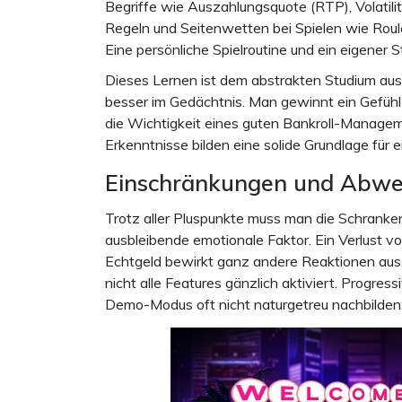
Begriffe wie Auszahlungsquote (RTP), Volatili
Regeln und Seitenwetten bei Spielen wie Roule
Eine persönliche Spielroutine und ein eigener S
Dieses Lernen ist dem abstrakten Studium aus
besser im Gedächtnis. Man gewinnt ein Gefühl 
die Wichtigkeit eines guten Bankroll-Managem
Erkenntnisse bilden eine solide Grundlage für
Einschränkungen und Abwe
Trotz aller Pluspunkte muss man die Schranken
ausbleibende emotionale Faktor. Ein Verlust vo
Echtgeld bewirkt ganz andere Reaktionen aus,
nicht alle Features gänzlich aktiviert. Progre
Demo-Modus oft nicht naturgetreu nachbilden