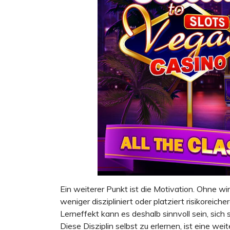
Ein weiterer Punkt ist die Motivation. Ohne wi
weniger diszipliniert oder platziert risikoreic
Lerneffekt kann es deshalb sinnvoll sein, sich
Diese Disziplin selbst zu erlernen, ist eine we