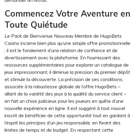
demander un retrait.
Commencez Votre Aventure en
Toute Quiétude
Le Pack de Bienvenue Nouveau Membre de HugoBets
Casino incarne bien plus qu’une simple offre promotionnelle
; il est le fondement d’une relation de confiance et de
divertissement avec la plateforme. En fournissant des
ressources supplémentaires pour explorer un catalogue de
jeux impressionnant, il diminue la pression du premier dépôt
et stimule la découverte. La précision de ses conditions,
associée à la robustesse globale de l’offre HugoBets –
allant de la variété des jeux à la qualité du service client –
en fait un choix judicieux pour les joueurs en quête d’une
nouvelle expérience en ligne. Il est suggéré à tout nouvel
inscrit de bénéficier de cette opportunité tout en gardant à
l’esprit les principes d’un jeu responsable, en fixant des
limites de temps et de budget. En respectant cette