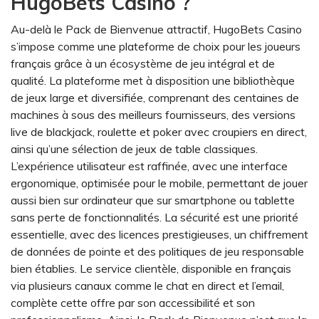
HugoBets Casino ?
Au-delà le Pack de Bienvenue attractif, HugoBets Casino
s’impose comme une plateforme de choix pour les joueurs
français grâce à un écosystème de jeu intégral et de
qualité. La plateforme met à disposition une bibliothèque
de jeux large et diversifiée, comprenant des centaines de
machines à sous des meilleurs fournisseurs, des versions
live de blackjack, roulette et poker avec croupiers en direct,
ainsi qu’une sélection de jeux de table classiques.
L’expérience utilisateur est raffinée, avec une interface
ergonomique, optimisée pour le mobile, permettant de jouer
aussi bien sur ordinateur que sur smartphone ou tablette
sans perte de fonctionnalités. La sécurité est une priorité
essentielle, avec des licences prestigieuses, un chiffrement
de données de pointe et des politiques de jeu responsable
bien établies. Le service clientèle, disponible en français
via plusieurs canaux comme le chat en direct et l’email,
complète cette offre par son accessibilité et son