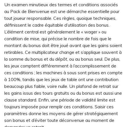
Un examen minutieux des termes et conditions associés
au Pack de Bienvenue est une démarche essentielle pour
tout joueur responsable. Ces règles, quoique techniques,
définissent le cadre équitable d’utilisation des bonus.
L’élément central est généralement le « wager » ou
condition de mise, qui précise le nombre de fois que le
montant du bonus doit être joué avant que les gains soient
retirables. Ce multiplicateur change et s’applique souvent à
la somme du bonus et du dépôt, ou au bonus seul. De plus,
les jeux comptent différemment à l’accomplissement de
ces conditions ; les machines à sous sont prises en compte
à 100%, tandis que les jeux de table ont une contribution
beaucoup plus faible, voire nulle. Un plafond de retrait sur
les gains issus des tours gratuits ou du bonus est aussi une
clause standard. Enfin, une période de validité limite est
toujours imposée pour remplir ces conditions. Saisir ces
paramètres donne les moyens de gérer stratégiquement
son bonus et d’éviter toute déconvenue au moment de