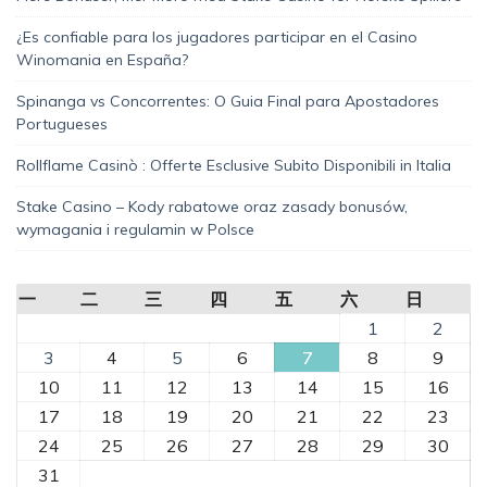
¿Es confiable para los jugadores participar en el Casino
Winomania en España?
Spinanga vs Concorrentes: O Guia Final para Apostadores
Portugueses
Rollflame Casinò : Offerte Esclusive Subito Disponibili in Italia
Stake Casino – Kody rabatowe oraz zasady bonusów,
wymagania i regulamin w Polsce
一
二
三
四
五
六
日
1
2
3
4
5
6
7
8
9
10
11
12
13
14
15
16
17
18
19
20
21
22
23
24
25
26
27
28
29
30
31