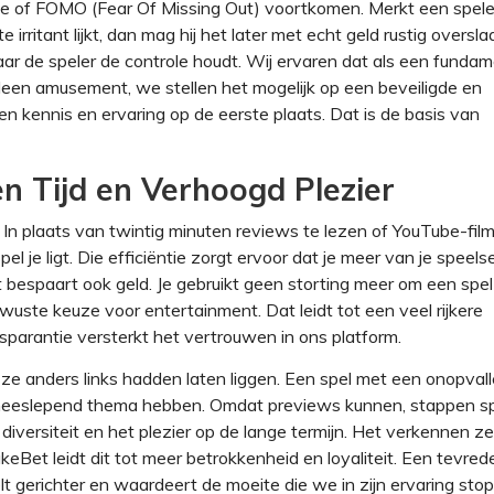
sse of FOMO (Fear Of Missing Out) voortkomen. Merkt een spele
rritant lijkt, dan mag hij het later met echt geld rustig overslaa
r de speler de controle houdt. Wij ervaren dat als een fundam
leen amusement, we stellen het mogelijk op een beveiligde en
 kennis en ervaring op de eerste plaats. Dat is de basis van
 Tijd en Verhoogd Plezier
. In plaats van twintig minuten reviews te lezen of YouTube-fil
el je ligt. Die efficiëntie zorgt ervoor dat je meer van je speels
et bespaart ook geld. Je gebruikt geen storting meer om een spel
bewuste keuze voor entertainment. Dat leidt tot een veel rijkere
sparantie versterkt het vertrouwen in ons platform.
ze anders links hadden laten liggen. Een spel met een onopval
 meeslepend thema hebben. Omdat previews kunnen, stappen sp
diversiteit en het plezier op de lange termijn. Het verkennen ze
eBet leidt dit tot meer betrokkenheid en loyaliteit. Een tevred
peelt gerichter en waardeert de moeite die we in zijn ervaring sto