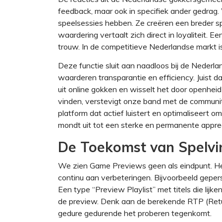
feedback, maar ook in specifiek ander gedrag.
speelsessies hebben. Ze creëren een breder s
waardering vertaalt zich direct in loyaliteit. Een
trouw. In de competitieve Nederlandse markt is
Deze functie sluit aan naadloos bij de Nederl
waarderen transparantie en efficiency. Juist 
uit online gokken en wisselt het door openheid
vinden, verstevigt onze band met de community
platform dat actief luistert en optimaliseert
mondt uit tot een sterke en permanente apprec
De Toekomst van Spelvi
We zien Game Previews geen als eindpunt. Het 
continu aan verbeteringen. Bijvoorbeeld gepe
Een type “Preview Playlist” met titels die lijk
de preview. Denk aan de berekende RTP (Return
gedure gedurende het proberen tegenkomt.