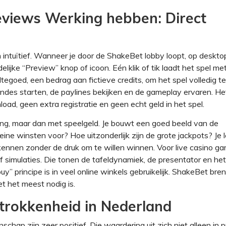
views Werking hebben: Direct
intuïtief. Wanneer je door de ShakeBet lobby loopt, op deskto
elijke “Preview” knop of icoon. Eén klik of tik laadt het spel me
tegoed, een bedrag aan fictieve credits, om het spel volledig te
rondes starten, de paylines bekijken en de gameplay ervaren. He
ad, geen extra registratie en geen echt geld in het spel.
ng, maar dan met speelgeld. Je bouwt een goed beeld van de
leine winsten voor? Hoe uitzonderlijk zijn de grote jackpots? Je 
nnen zonder de druk om te willen winnen. Voor live casino g
 simulaties. Die tonen de tafeldynamiek, de presentator en het
y” principe is in veel online winkels gebruikelijk. ShakeBet bre
t het meest nodig is.
trokkenheid in Nederland
hap zijn zeer positief. Die waardering uit zich niet alleen in p