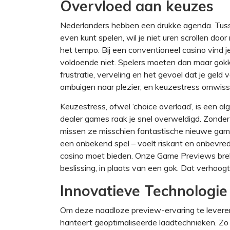
Overvloed aan keuzes
Nederlanders hebben een drukke agenda. Tussen 
even kunt spelen, wil je niet uren scrollen doo
het tempo. Bij een conventioneel casino vind je
voldoende niet. Spelers moeten dan maar gokke
frustratie, verveling en het gevoel dat je geld 
ombuigen naar plezier, en keuzestress omwiss
Keuzestress, ofwel ‘choice overload’, is een a
dealer games raak je snel overweldigd. Zonder
missen ze misschien fantastische nieuwe games 
een onbekend spel – voelt riskant en onbevred
casino moet bieden. Onze Game Previews brek
beslissing, in plaats van een gok. Dat verhoo
Innovatieve Technologie
Om deze naadloze preview-ervaring te levere
hanteert geoptimaliseerde laadtechnieken. Zo