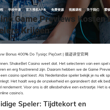
N BESPAREN EN LOF VAN NEDERLANDSTALIGE SPELERS KRIJGEN
程
学校申请
官方授权AP®
免费资源
视频课程
关于我们
霍
ino Game Previews Kosten B
elers Krijgen
spannen. ShakeBet Casino weet dat. Het selecteren van een spel 
 duren en erg frustrerend zijn. Daarom hebben we de Game Prev
en casino spel kiest. Als Nederlandse speler bekijk je nu elk sp
 inlegt. Het haalt weg de onzekerheid en garandeert dat elk be
eel rendement. Voor ons is dit allesbehalve een extraatje. Het is
line casino’s.
dige Speler: Tijdtekort en