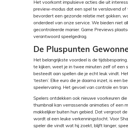
Het voorkomt impulsieve acties die uit intere
preview-modus dat een spel te verslavend of te i
bevordert een gezonde relatie met gokken, waa
onderdeel van onze service. We bieden niet al
gecontroleerde manier. Game Previews plaatsen
verantwoord speelgedrag.
De Pluspunten Gewonnen
Het belangrijkste voordeel is de tijdsbesparing
te kijken, weet je in twee minuten zelf of een sp
besteedt aan spellen die je echt leuk vindt. H
‘testen’. Elke euro die je daarna inzet, is een 
speelervaring. Het gevoel van controle en tran
Spelers ontdekken ook nieuwe voorkeuren die 
thumbnail kan verrassende animaties of een
makkelijker buiten hun gebied. Dat vergroot de 
wordt al een leuke verkenningstocht. Voor Shak
speler die vindt wat hij zoekt, blijft langer, s