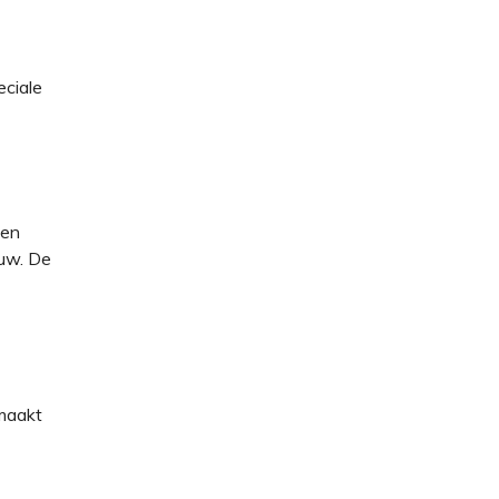
eciale
den
euw. De
emaakt