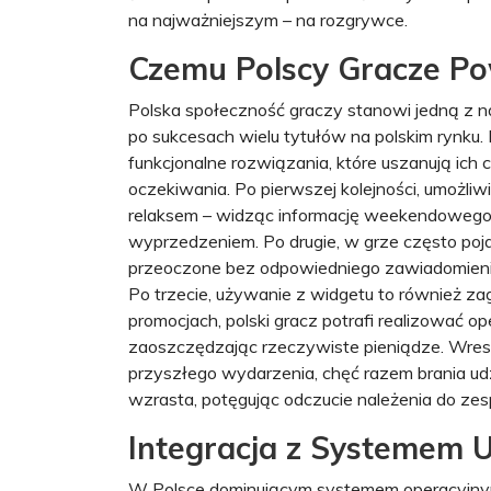
na najważniejszym – na rozgrywce.
Czemu Polscy Gracze Pow
Polska społeczność graczy stanowi jedną z n
po sukcesach wielu tytułów na polskim rynku.
funkcjonalne rozwiązania, które uszanują ich
oczekiwania. Po pierwszej kolejności, umożl
relaksem – widząc informację weekendowego 
wyprzedzeniem. Po drugie, w grze często poja
przeoczone bez odpowiedniego zawiadomienia. 
Po trzecie, używanie z widgetu to również za
promocjach, polski gracz potrafi realizować o
zaoszczędzając rzeczywiste pieniądze. Wresz
przyszłego wydarzenia, chęć razem brania ud
wzrasta, potęgując odczucie należenia do zes
Integracja z Systemem 
W Polsce dominującym systemem operacyjnym 