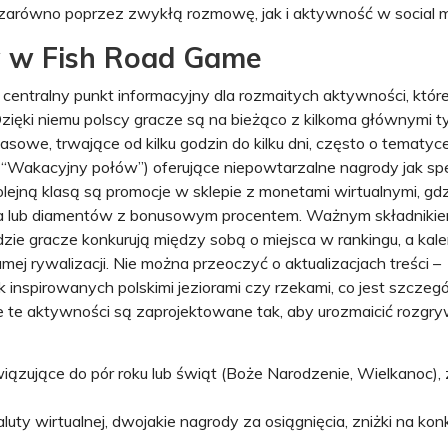
arówno poprzez zwykłą rozmowę, jak i aktywność w social m
w w Fish Road Game
centralny punkt informacyjny dla rozmaitych aktywności, któr
zięki niemu polscy gracze są na bieżąco z kilkoma głównymi t
owe, trwające od kilku godzin do kilku dni, często o tematyc
 “Wakacyjny połów”) oferujące niepowtarzalne nagrody jak sp
olejną klasą są promocje w sklepie z monetami wirtualnymi, gd
ota lub diamentów z bonusowym procentem. Ważnym składniki
zie gracze konkurują między sobą o miejsca w rankingu, a kal
samej rywalizacji. Nie można przeoczyć o aktualizacjach treści –
nspirowanych polskimi jeziorami czy rzekami, co jest szczegó
e te aktywności są zaprojektowane tak, aby urozmaicić rozgry
ujące do pór roku lub świąt (Boże Narodzenie, Wielkanoc), 
uty wirtualnej, dwojakie nagrody za osiągnięcia, zniżki na kon