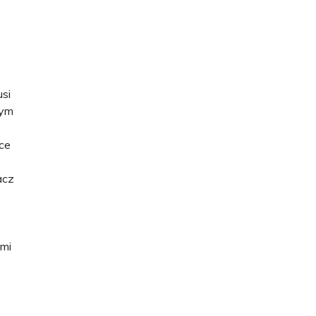
si
tym
ce
acz
ymi