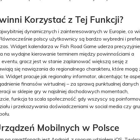
inni Korzystać z Tej Funkcji?
ajwybitniej dynamicznych i zainteresowanych w Europie, co w
 Równocześnie polscy użytkownicy są bardzo wybredni i prefe
 czas. Widget kalendarza w Fish Road Game uderza precyzyjnie
iwia na wydajne kierowanie terminem między powinnościami a
eventu, gracz jest w stanie zaplanować większą sesję z
wiają się nawiązania do regionalnego charakteru, które mogą
Widget pracuje jak regionalny informator, akcentując te aspe
gadnienie finansów wirtualnej – za sprawą punktualnej danych
peracji w sklepie gry w najsilniej dochodowych momentach,
cie, funkcja ta scala społeczność: gdy wszyscy są poinformo
ziału i przekazywania doświadczeniami w social media czy gr
połu.
Urządzeń Mobilnych w Polsce
na smartfonach jest Android, z sporym udziałem iOS. Twórcy