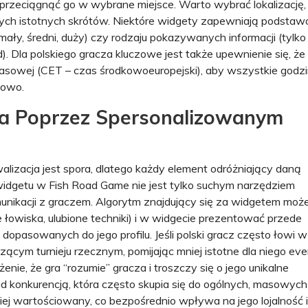
przeciągnąć go w wybrane miejsce. Warto wybrać lokalizację,
nnych istotnych skrótów. Niektóre widgety zapewniają podsta
 (mały, średni, duży) czy rodzaju pokazywanych informacji (tylko
. Dla polskiego gracza kluczowe jest także upewnienie się, że
zasowej (CET – czas środkowoeuropejski), aby wszystkie godz
łowo.
a Poprzez Spersonalizowanym
alizacja jest spora, dlatego każdy element odróżniający daną
idgetu w Fish Road Game nie jest tylko suchym narzędziem
unikacji z graczem. Algorytm znajdujący się za widgetem moż
 łowiska, ulubione techniki) i w widgecie prezentować przede
pasowanych do jego profilu. Jeśli polski gracz często łowi w
ącym turnieju rzecznym, pomijając mniej istotne dla niego ev
enie, że gra “rozumie” gracza i troszczy się o jego unikalne
d konkurencją, która często skupia się do ogólnych, masowych
iej wartościowany, co bezpośrednio wpływa na jego lojalność 