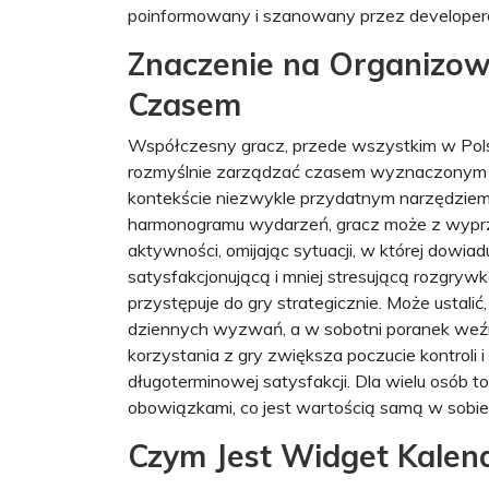
poinformowany i szanowany przez developer
Znaczenie na Organizow
Czasem
Współczesny gracz, przede wszystkim w Pols
rozmyślnie zarządzać czasem wyznaczonym n
kontekście niezwykle przydatnym narzędziem 
harmonogramu wydarzeń, gracz może z wyprze
aktywności, omijając sytuacji, w której dowia
satysfakcjonującą i mniej stresującą rozgryw
przystępuje do gry strategicznie. Może ustali
dziennych wyzwań, a w sobotni poranek weź
korzystania z gry zwiększa poczucie kontroli
długoterminowej satysfakcji. Dla wielu osób
obowiązkami, co jest wartością samą w sobie
Czym Jest Widget Kalen