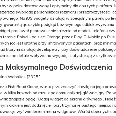
 był w pełni dostosowany i optymalny dla obu tych platform. 
zerszą swobodę personalizacji rozmiaru i przezroczystości, c
 głównego. Na iOS widgety działają w specjalnym panelu po le
kady, gwarantując szybki podgląd bez wymogu odblokowywania
widget pracował poprawnie niezależnie od modelu telefonu czy
terenie Polski – od sieci Orange, przez Play, T-Mobile po Plus.
lnych (co jest istotne przy limitowanych pakietach) oraz minima
ad którymi działają developerzy, aby doświadczenie polskiego
techniczne detale wpływa na wygodę i satysfakcję z użytkowan
la Maksymalnego Doświadczenia
arza Fish Road Game, warto przeznaczyć chwilę na jego praw
uje w kilku krokach od razu z poziomu aplikacji głównej gry. Po w
wnik znajdzie opcję “Dodaj widget do ekranu głównego”. Należ
nym krokiem jest dotknięcie i przytrzymanie pustego miejsca n
zaowocuje wyświetleniem menu widgetów. Wśród obecnych opc