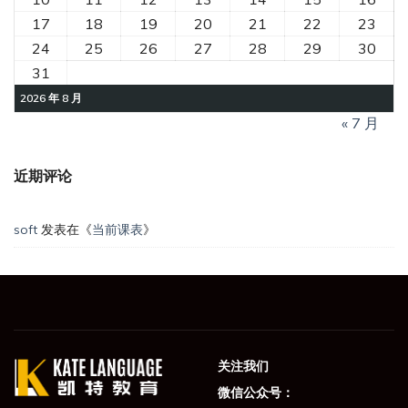
17
18
19
20
21
22
23
24
25
26
27
28
29
30
31
2026 年 8 月
« 7 月
近期评论
soft
发表在《
当前课表
》
关注我们
微信公众号：