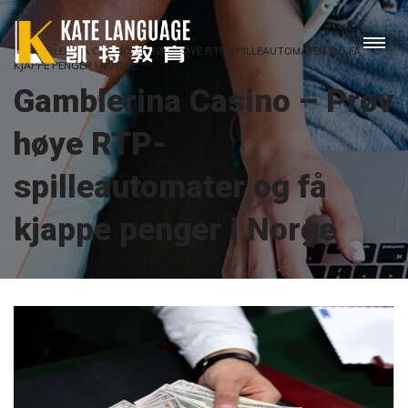
HOME
GAMBLERINA CASINO – PRØV HØYE RTP-SPILLEAUTOMATER OG FÅ
KJAPPE PENGER I NORGE
Gamblerina Casino – Prøv
høye RTP-
spilleautomater og få
kjappe penger i Norge