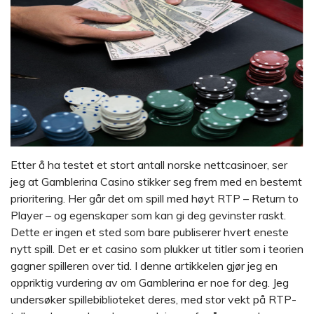
Etter å ha testet et stort antall norske nettcasinoer, ser
jeg at Gamblerina Casino stikker seg frem med en bestemt
prioritering. Her går det om spill med høyt RTP – Return to
Player – og egenskaper som kan gi deg gevinster raskt.
Dette er ingen et sted som bare publiserer hvert eneste
nytt spill. Det er et casino som plukker ut titler som i teorien
gagner spilleren over tid. I denne artikkelen gjør jeg en
oppriktig vurdering av om Gamblerina er noe for deg. Jeg
undersøker spillebiblioteket deres, med stor vekt på RTP-