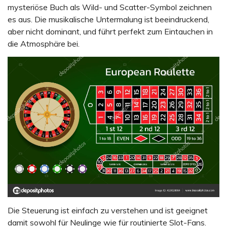
mysteriöse Buch als Wild- und Scatter-Symbol zeichnen
es aus. Die musikalische Untermalung ist beeindruckend,
aber nicht dominant, und führt perfekt zum Eintauchen in
die Atmosphäre bei.
Die Steuerung ist einfach zu verstehen und ist geeignet
damit sowohl für Neulinge wie für routinierte Slot-Fans.