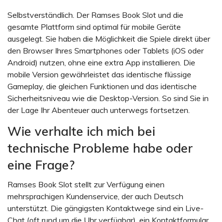
Selbstverständlich. Der Ramses Book Slot und die
gesamte Plattform sind optimal für mobile Geräte
ausgelegt. Sie haben die Möglichkeit die Spiele direkt über
den Browser Ihres Smartphones oder Tablets (iOS oder
Android) nutzen, ohne eine extra App installieren. Die
mobile Version gewährleistet das identische flüssige
Gameplay, die gleichen Funktionen und das identische
Sicherheitsniveau wie die Desktop-Version. So sind Sie in
der Lage Ihr Abenteuer auch unterwegs fortsetzen.
Wie verhalte ich mich bei
technische Probleme habe oder
eine Frage?
Ramses Book Slot stellt zur Verfügung einen
mehrsprachigen Kundenservice, der auch Deutsch
unterstützt. Die gängigsten Kontaktwege sind ein Live-
Chat (oft rund um die Uhr verfügbar), ein Kontaktformular