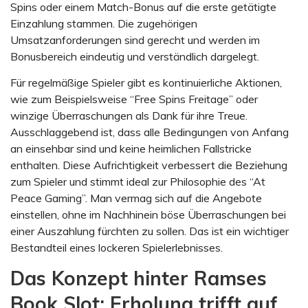
Spins oder einem Match-Bonus auf die erste getätigte
Einzahlung stammen. Die zugehörigen
Umsatzanforderungen sind gerecht und werden im
Bonusbereich eindeutig und verständlich dargelegt.
Für regelmäßige Spieler gibt es kontinuierliche Aktionen,
wie zum Beispielsweise “Free Spins Freitage” oder
winzige Überraschungen als Dank für ihre Treue.
Ausschlaggebend ist, dass alle Bedingungen von Anfang
an einsehbar sind und keine heimlichen Fallstricke
enthalten. Diese Aufrichtigkeit verbessert die Beziehung
zum Spieler und stimmt ideal zur Philosophie des “At
Peace Gaming”. Man vermag sich auf die Angebote
einstellen, ohne im Nachhinein böse Überraschungen bei
einer Auszahlung fürchten zu sollen. Das ist ein wichtiger
Bestandteil eines lockeren Spielerlebnisses.
Das Konzept hinter Ramses
Book Slot: Erholung trifft auf