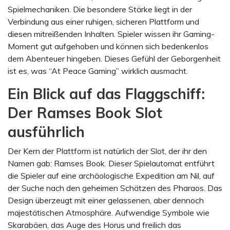
Spielmechaniken. Die besondere Stärke liegt in der
Verbindung aus einer ruhigen, sicheren Plattform und
diesen mitreißenden Inhalten. Spieler wissen ihr Gaming-
Moment gut aufgehoben und können sich bedenkenlos
dem Abenteuer hingeben. Dieses Gefühl der Geborgenheit
ist es, was “At Peace Gaming” wirklich ausmacht.
Ein Blick auf das Flaggschiff:
Der Ramses Book Slot
ausführlich
Der Kern der Plattform ist natürlich der Slot, der ihr den
Namen gab: Ramses Book. Dieser Spielautomat entführt
die Spieler auf eine archäologische Expedition am Nil, auf
der Suche nach den geheimen Schätzen des Pharaos. Das
Design überzeugt mit einer gelassenen, aber dennoch
majestätischen Atmosphäre. Aufwendige Symbole wie
Skarabäen, das Auge des Horus und freilich das