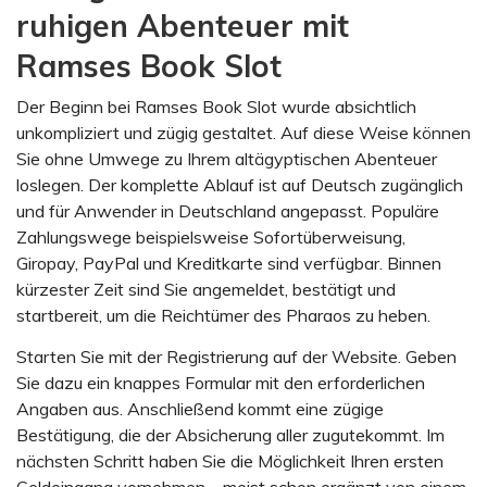
ruhigen Abenteuer mit
Ramses Book Slot
Der Beginn bei Ramses Book Slot wurde absichtlich
unkompliziert und zügig gestaltet. Auf diese Weise können
Sie ohne Umwege zu Ihrem altägyptischen Abenteuer
loslegen. Der komplette Ablauf ist auf Deutsch zugänglich
und für Anwender in Deutschland angepasst. Populäre
Zahlungswege beispielsweise Sofortüberweisung,
Giropay, PayPal und Kreditkarte sind verfügbar. Binnen
kürzester Zeit sind Sie angemeldet, bestätigt und
startbereit, um die Reichtümer des Pharaos zu heben.
Starten Sie mit der Registrierung auf der Website. Geben
Sie dazu ein knappes Formular mit den erforderlichen
Angaben aus. Anschließend kommt eine zügige
Bestätigung, die der Absicherung aller zugutekommt. Im
nächsten Schritt haben Sie die Möglichkeit Ihren ersten