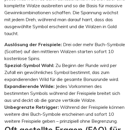
komplette Walze ausbreiten und so die Basis für massive
Gewinnkombinationen schaffen. Die Spannung wächst
mit jedem Dreh, während man darauf harrt, dass das
ausgewählte Symbol erscheint und die Walzen in Gold
taucht.
Auslösung der Freispiele:
Drei oder mehr Buch-Symbole
(Scatter) auf den mittleren Walzen starten sofort 10
kostenlose Spins.
Spezial-Symbol Wahl:
Zu Beginn der Runde wird per
Zufall ein gewöhnliches Symbol bestimmt, das zum
expandierenden Wild für die gesamte Bonusrunde wird.
Expandierende Wilde:
Jedes Vorkommen des
bestimmten Symbols während der Freispiele breitet sich
aus und deckt ab die ganze vertikale Walze.
Unbegrenzte Retrigger:
Während der Freispiele können
weitere drei Buch-Symbole erscheinen und sofort 10
weitere Freispiele geben – prinzipiell ohne Begrenzung.
Oft gestellte Fragen (FAQ) für