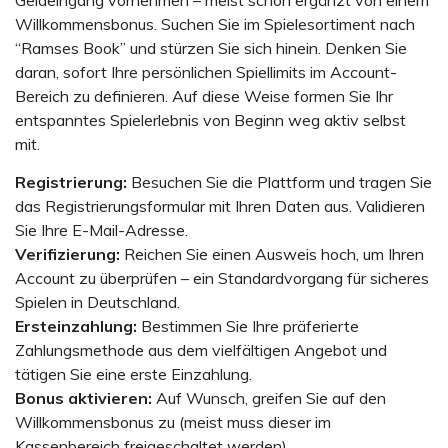
Geldeingang vornehmen – meist schon ergänzt von einem
Willkommensbonus. Suchen Sie im Spielesortiment nach
“Ramses Book” und stürzen Sie sich hinein. Denken Sie
daran, sofort Ihre persönlichen Spiellimits im Account-
Bereich zu definieren. Auf diese Weise formen Sie Ihr
entspanntes Spielerlebnis von Beginn weg aktiv selbst
mit.
Registrierung:
Besuchen Sie die Plattform und tragen Sie
das Registrierungsformular mit Ihren Daten aus. Validieren
Sie Ihre E-Mail-Adresse.
Verifizierung:
Reichen Sie einen Ausweis hoch, um Ihren
Account zu überprüfen – ein Standardvorgang für sicheres
Spielen in Deutschland.
Ersteinzahlung:
Bestimmen Sie Ihre präferierte
Zahlungsmethode aus dem vielfältigen Angebot und
tätigen Sie eine erste Einzahlung.
Bonus aktivieren:
Auf Wunsch, greifen Sie auf den
Willkommensbonus zu (meist muss dieser im
Kassenbereich freigeschaltet werden).