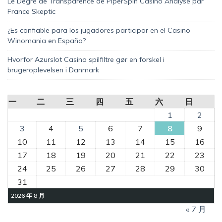
Le Degré de Transparence de PiperSpin Casino Analysé par
France Skeptic
¿Es confiable para los jugadores participar en el Casino
Winomania en España?
Hvorfor Azurslot Casino spilfiltre gør en forskel i
brugeroplevelsen i Danmark
一
二
三
四
五
六
日
1
2
3
4
5
6
7
8
9
10
11
12
13
14
15
16
17
18
19
20
21
22
23
24
25
26
27
28
29
30
31
2026 年 8 月
« 7 月