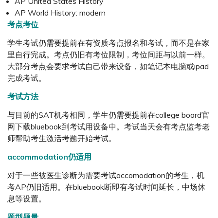
AP United States History
AP World History: modern
考点考位
学生考试仍需要提前在有资质考点报名和考试，而不是在家
里自行完成。考点仍旧有考位限制，考位间距与以前一样。
大部分考点会要求考试自己带来设备，如笔记本电脑或ipad
完成考试。
考试方法
与目前的SAT机考相同，学生仍需要提前在college board官
网下载bluebook到考试用设备中。考试当天会有考点监考老
师帮助考生激活考题开始考试。
accommodation仍适用
对于一些被医生诊断为需要考试accomodation的考生，机
考AP仍旧适用。在bluebook断即有考试时间延长，中场休
息等设置。
题型题量